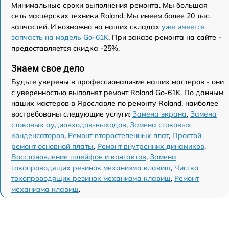
Минимальные сроки выполнения ремонта. Мы большая
сеть мастерских техники Roland. Мы имеем более 20 тыс.
запчастей. И возможно на наших складах
уже имеется
запчасть на модель Go-61K
. При заказе ремонта на сайте -
предоставляется скидка -25%.
Знаем свое дело
Будьте уверены в профессионализме наших мастеров - они
с уверенностью выполнят ремонт Roland Go-61K. По данным
наших мастеров в Ярославле по ремонту Roland, наиболее
востребованы следующие услуги:
Замена экрана
,
Замена
стоковых аудиовходов-выходов
,
Замена стоковых
конденсаторов
,
Ремонт второстепенных плат
,
Простой
ремонт основной платы
,
Ремонт внутренних динамиков
,
Восстановление шлейфов и контактов
,
Замена
токопроводящих резинок механизма клавиш
,
Чистка
токопроводящих резинок механизма клавиш
,
Ремонт
механизма клавиш
.