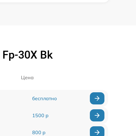
 Fp-30X Bk
Цена
бесплатно
1500 р
800 р