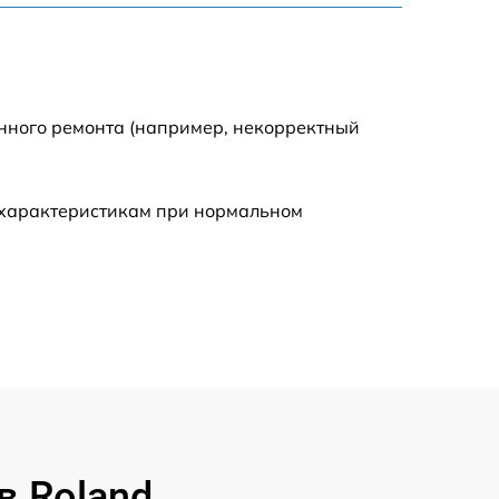
1200 р
1000 р
енного ремонта (например, некорректный
1200 р
 характеристикам при нормальном
1500 р
2000 р
1800 р
1800 р
в Roland
2000 р