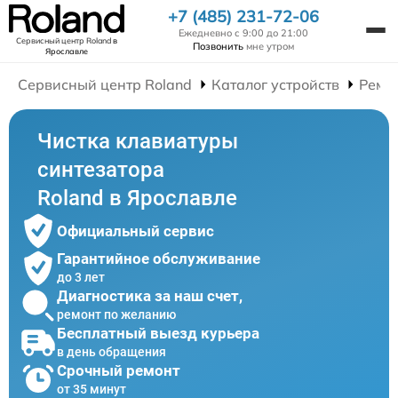
+7 (485) 231-72-06
Ежедневно с 9:00 до 21:00
Сервисный центр Roland
в
Позвонить
мне утром
Ярославле
Сервисный центр Roland
Каталог устройств
Ремо
Чистка клавиатуры
синтезатора
Roland в Ярославле
Официальный сервис
Гарантийное обслуживание
до 3 лет
Диагностика за наш счет,
ремонт по желанию
Бесплатный выезд курьера
в день обращения
Срочный ремонт
от 35 минут